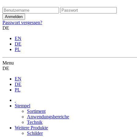
Passwort vergessen?
DE
EN
DE
PL
Menu
DE
EN
DE
PL
Stempel
Sortiment
Anwendungsbereiche
Technik
Weitere Produkte
Schilder